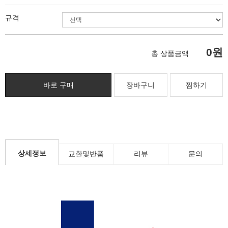
규격
0원
총 상품금액
찜하기
상세정보
교환및반품
리뷰
문의