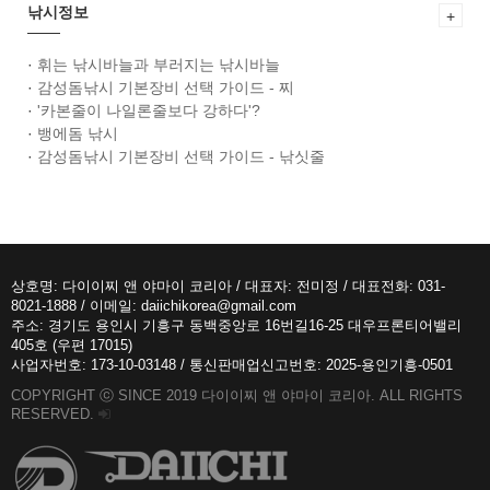
낚시정보
+
·
휘는 낚시바늘과 부러지는 낚시바늘
·
감성돔낚시 기본장비 선택 가이드 - 찌
·
'카본줄이 나일론줄보다 강하다'?
·
뱅에돔 낚시
·
감성돔낚시 기본장비 선택 가이드 - 낚싯줄
상호명: 다이이찌 앤 야마이 코리아 / 대표자: 전미정 / 대표전화: 031-
8021-1888 / 이메일: daiichikorea@gmail.com
주소: 경기도 용인시 기흥구 동백중앙로 16번길16-25 대우프론티어밸리
405호 (우편 17015)
사업자번호: 173-10-03148 / 통신판매업신고번호: 2025-용인기흥-0501
COPYRIGHT ⓒ SINCE 2019 다이이찌 앤 야마이 코리아. ALL RIGHTS
RESERVED.