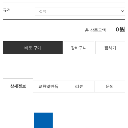
규격
0원
총 상품금액
찜하기
상세정보
교환및반품
리뷰
문의