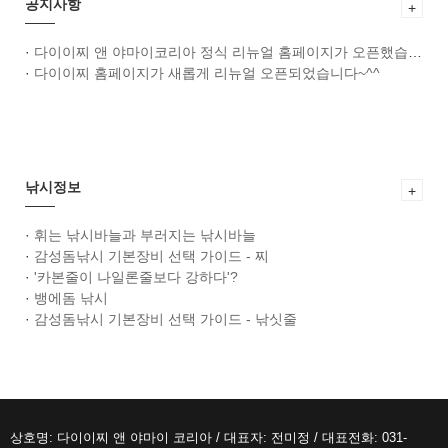
공지사항
+
·
다이이찌 앤 야마이코리아 정식 리뉴얼 홈페이지가 오픈했습니다~^^
·
다이이찌 홈페이지가 새롭게 리뉴얼 오픈되었습니다~^^
낚시정보
+
·
휘는 낚시바늘과 부러지는 낚시바늘
·
감성돔낚시 기본장비 선택 가이드 - 찌
·
'카본줄이 나일론줄보다 강하다'?
·
뱅에돔 낚시
·
감성돔낚시 기본장비 선택 가이드 - 낚싯줄
상호명: 다이이찌 앤 야마이 코리아 / 대표자: 전미정 / 대표전화: 031-